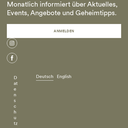
Monatlich informiert über Aktuelles,
Events, Angebote und Geheimtipps.
ANMELDEN
instagram
facebook
Deutsch
English
D
at
e
n
s
c
h
u
tz