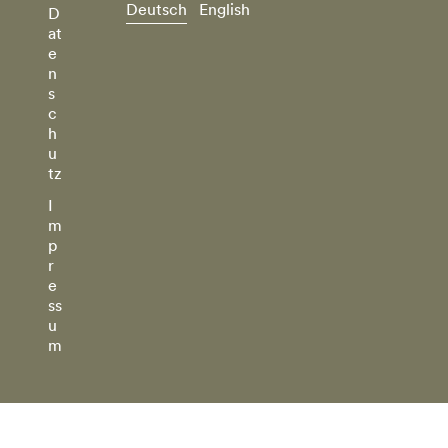
Deutsch
English
D
at
e
n
s
c
h
u
tz
I
m
p
r
e
ss
u
m