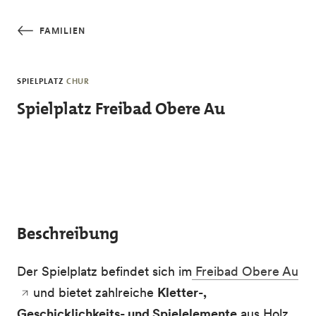
Skip to main content
FAMILIEN
SPIELPLATZ
CHUR
Spielplatz Freibad Obere Au
Beschreibung
Der Spielplatz befindet sich im
Freibad Obere Au
und bietet zahlreiche
Kletter-,
Geschicklichkeits- und Spielelemente
aus Holz