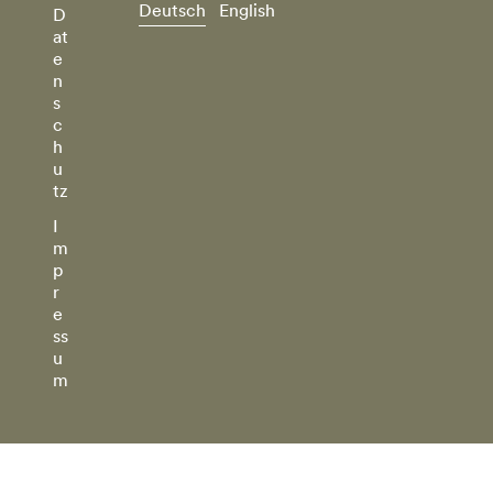
Deutsch
English
D
at
e
n
s
c
h
u
tz
I
m
p
r
e
ss
u
m