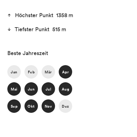
Höchster Punkt 1358 m
Tiefster Punkt 515 m
Beste Jahreszeit
Jan
Feb
Mär
Apr
Mai
Jun
Jul
Aug
Sep
Okt
Nov
Dez