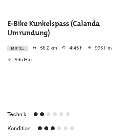
Skip to main content
E-Bike Kunkelspass (Calanda
Umrundung)
58.2 km
4:45 h
995 Hm
MITTEL
995 Hm
2/6
Technik
3/6
Kondition