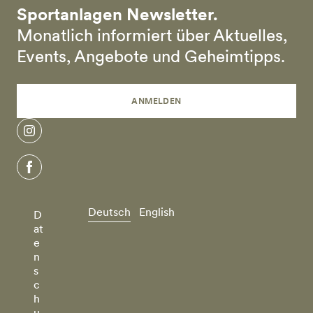
Sportanlagen Newsletter.
Monatlich informiert über Aktuelles,
Events, Angebote und Geheimtipps.
ANMELDEN
instagram
facebook
Deutsch
English
D
at
e
n
s
c
h
u