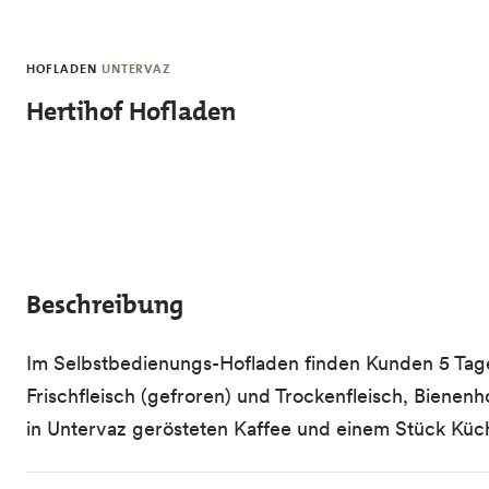
Skip to main content
HOFLADEN
UNTERVAZ
Hertihof Hofladen
Beschreibung
Im Selbstbedienungs-Hofladen finden Kunden 5 Tage
Frischfleisch (gefroren) und Trockenfleisch, Bienenh
in Untervaz gerösteten Kaffee und einem Stück Küc