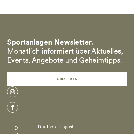
Sportanlagen Newsletter.
Monatlich informiert über Aktuelles,
Events, Angebote und Geheimtipps.
ANMELDEN
instagram
facebook
Deutsch
English
D
at