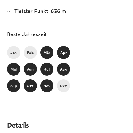
Tiefster Punkt 636 m
Beste Jahreszeit
Jan
Feb
Mär
Apr
Mai
Jun
Jul
Aug
Sep
Okt
Nov
Dez
Details