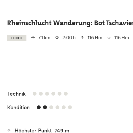
Skip to main content
Rheinschlucht Wanderung: Bot Tschavier
7.1 km
2:00 h
116 Hm
116 Hm
LEICHT
/6
Technik
2/6
Kondition
Höchster Punkt 749 m