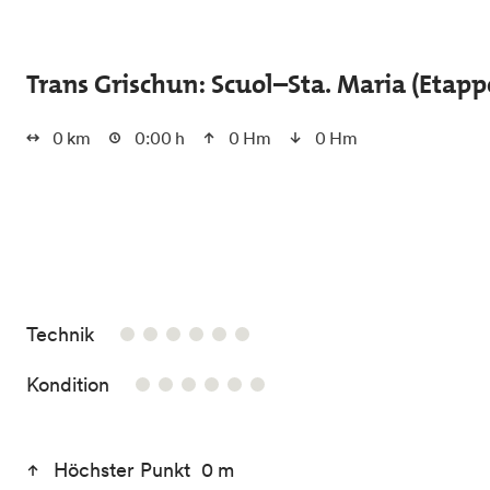
Skip to main content
Trans Grischun: Scuol–Sta. Maria (Etapp
0 km
0:00 h
0 Hm
0 Hm
0/6
Technik
0/6
Kondition
Höchster Punkt 0 m