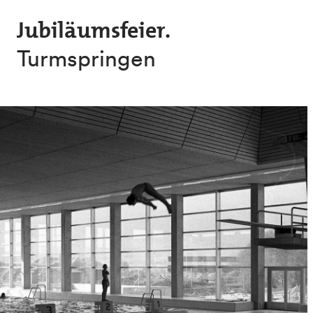
Skip to main content
Jubiläumsfeier.
Turmspringen