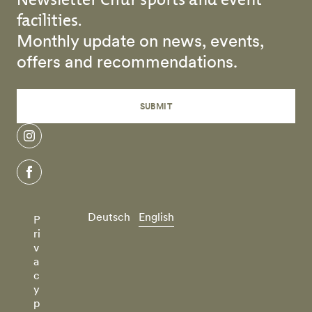
facilities.
Monthly update on news, events,
offers and recommendations.
SUBMIT
instagram
facebook
Deutsch
English
P
ri
v
a
c
y
p